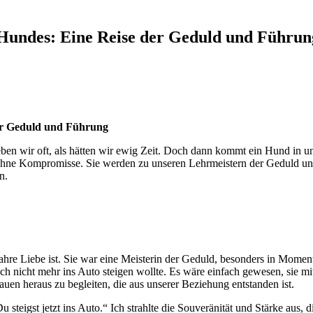
 Hundes: Eine Reise der Geduld und Führun
der Geduld und Führung
eben wir oft, als hätten wir ewig Zeit. Doch dann kommt ein Hund in u
 ohne Kompromisse. Sie werden zu unseren Lehrmeistern der Geduld u
n.
ahre Liebe ist. Sie war eine Meisterin der Geduld, besonders in Moment
lich nicht mehr ins Auto steigen wollte. Es wäre einfach gewesen, sie mi
auen heraus zu begleiten, die aus unserer Beziehung entstanden ist.
 steigst jetzt ins Auto.“ Ich strahlte die Souveränität und Stärke aus, d