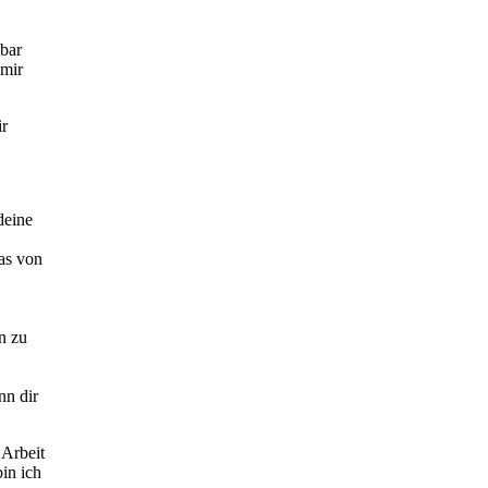
bar
 mir
ir
deine
as von
n zu
nn dir
 Arbeit
in ich