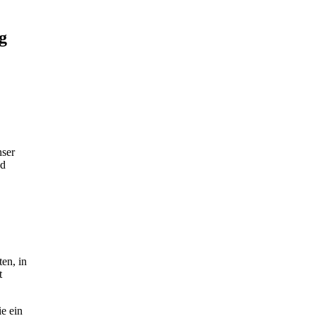
g
nser
nd
en, in
t
ie ein