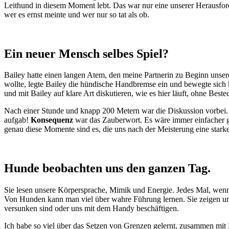
Leithund in diesem Moment lebt. Das war nur eine unserer Herausford
wer es ernst meinte und wer nur so tat als ob.
Ein neuer Mensch selbes Spiel?
Bailey hatte einen langen Atem, den meine Partnerin zu Beginn unsere
wollte, legte Bailey die hündische Handbremse ein und bewegte sich
und mit Bailey auf klare Art diskutieren, wie es hier läuft, ohne Bes
Nach einer Stunde und knapp 200 Metern war die Diskussion vorbei. B
aufgab!
Konsequenz
war das Zauberwort. Es wäre immer einfacher 
genau diese Momente sind es, die uns nach der Meisterung eine sta
Hunde beobachten uns den ganzen Tag.
Sie lesen unsere Körpersprache, Mimik und Energie. Jedes Mal, wen
Von Hunden kann man viel über wahre Führung lernen. Sie zeigen uns
versunken sind oder uns mit dem Handy beschäftigen.
Ich habe so viel über das Setzen von Grenzen gelernt, zusammen mit B