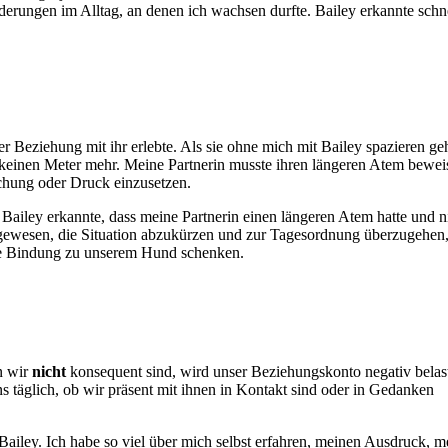
erungen im Alltag, an denen ich wachsen durfte. Bailey erkannte schne
r Beziehung mit ihr erlebte. Als sie ohne mich mit Bailey spazieren ge
 keinen Meter mehr. Meine Partnerin musste ihren längeren Atem bewei
techung oder Druck einzusetzen.
ailey erkannte, dass meine Partnerin einen längeren Atem hatte und n
gewesen, die Situation abzukürzen und zur Tagesordnung überzugehen,
rke Bindung zu unserem Hund schenken.
n wir
nicht
konsequent sind, wird unser Beziehungskonto negativ belast
 täglich, ob wir präsent mit ihnen in Kontakt sind oder in Gedanken
ailey. Ich habe so viel über mich selbst erfahren, meinen Ausdruck, m