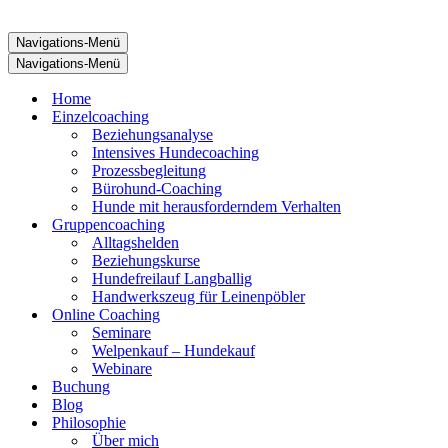
Navigations-Menü
Navigations-Menü
Home
Einzelcoaching
Beziehungsanalyse
Intensives Hundecoaching
Prozessbegleitung
Bürohund-Coaching
Hunde mit herausforderndem Verhalten
Gruppencoaching
Alltagshelden
Beziehungskurse
Hundefreilauf Langballig
Handwerkszeug für Leinenpöbler
Online Coaching
Seminare
Welpenkauf – Hundekauf
Webinare
Buchung
Blog
Philosophie
Über mich