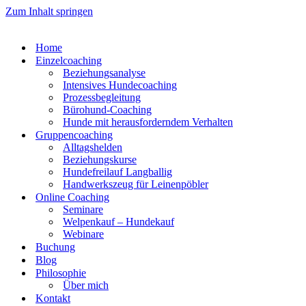
Zum Inhalt springen
Home
Einzelcoaching
Beziehungsanalyse
Intensives Hundecoaching
Prozessbegleitung
Bürohund-Coaching
Hunde mit herausforderndem Verhalten
Gruppencoaching
Alltagshelden
Beziehungskurse
Hundefreilauf Langballig
Handwerkszeug für Leinenpöbler
Online Coaching
Seminare
Welpenkauf – Hundekauf
Webinare
Buchung
Blog
Philosophie
Über mich
Kontakt