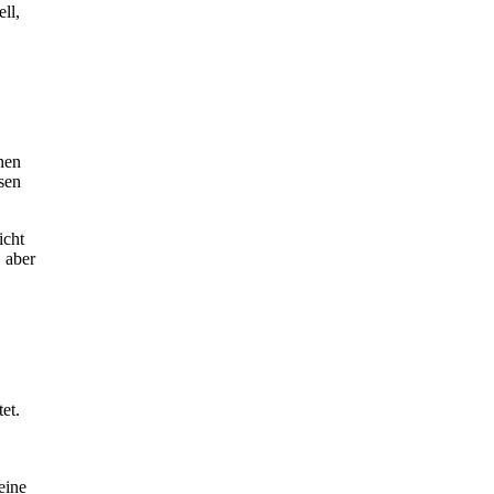
ll,
hen
sen
icht
 aber
et.
eine