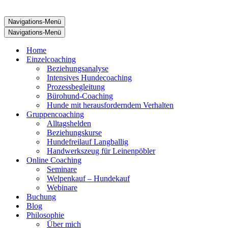
Navigations-Menü
Navigations-Menü
Home
Einzelcoaching
Beziehungsanalyse
Intensives Hundecoaching
Prozessbegleitung
Bürohund-Coaching
Hunde mit herausforderndem Verhalten
Gruppencoaching
Alltagshelden
Beziehungskurse
Hundefreilauf Langballig
Handwerkszeug für Leinenpöbler
Online Coaching
Seminare
Welpenkauf – Hundekauf
Webinare
Buchung
Blog
Philosophie
Über mich