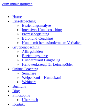
Zum Inhalt springen
Home
Einzelcoaching
Beziehungsanalyse
Intensives Hundecoaching
Prozessbegleitung
Bürohund-Coaching
Hunde mit herausforderndem Verhalten
Gruppencoaching
Alltagshelden
Beziehungskurse
Hundefreilauf Langballig
Handwerkszeug für Leinenpöbler
Online Coaching
Seminare
Welpenkauf – Hundekauf
Webinare
Buchung
Blog
Philosophie
Über mich
Kontakt