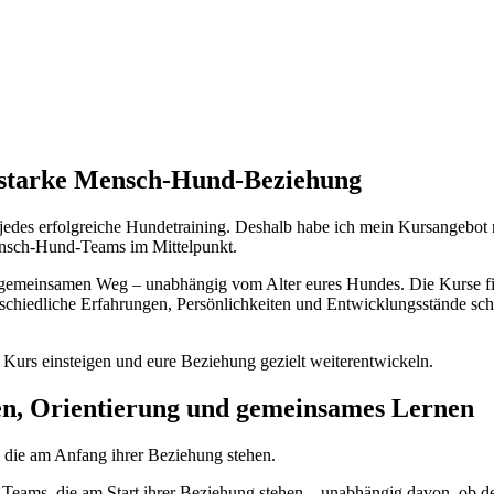
e starke Mensch-Hund-Beziehung
r jedes erfolgreiche Hundetraining. Deshalb habe ich mein Kursangebot
ensch-Hund-Teams im Mittelpunkt.
rem gemeinsamen Weg – unabhängig vom Alter eures Hundes. Die Kurse 
schiedliche Erfahrungen, Persönlichkeiten und Entwicklungsstände sc
n Kurs einsteigen und eure Beziehung gezielt weiterentwickeln.
auen, Orientierung und gemeinsames Lernen
die am Anfang ihrer Beziehung stehen.
Teams, die am Start ihrer Beziehung stehen – unabhängig davon, ob d