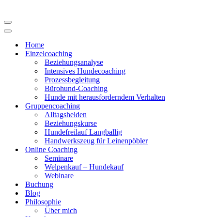
Navigations-
Menü
Navigations-
Menü
Home
Einzelcoaching
Beziehungsanalyse
Intensives Hundecoaching
Prozessbegleitung
Bürohund-Coaching
Hunde mit herausforderndem Verhalten
Gruppencoaching
Alltagshelden
Beziehungskurse
Hundefreilauf Langballig
Handwerkszeug für Leinenpöbler
Online Coaching
Seminare
Welpenkauf – Hundekauf
Webinare
Buchung
Blog
Philosophie
Über mich