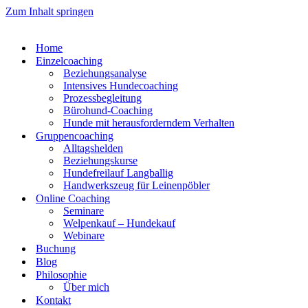
Zum Inhalt springen
Home
Einzelcoaching
Beziehungsanalyse
Intensives Hundecoaching
Prozessbegleitung
Bürohund-Coaching
Hunde mit herausforderndem Verhalten
Gruppencoaching
Alltagshelden
Beziehungskurse
Hundefreilauf Langballig
Handwerkszeug für Leinenpöbler
Online Coaching
Seminare
Welpenkauf – Hundekauf
Webinare
Buchung
Blog
Philosophie
Über mich
Kontakt