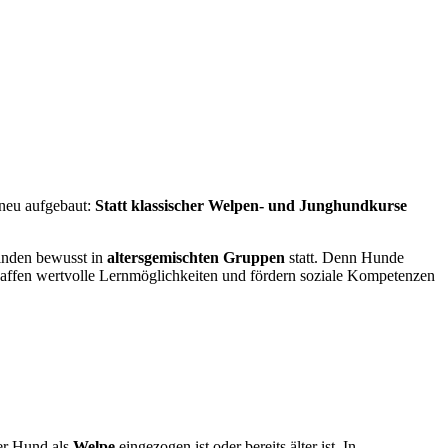
 neu aufgebaut:
Statt klassischer Welpen- und Junghundkurse
finden bewusst in
altersgemischten Gruppen
statt. Denn Hunde
haffen wertvolle Lernmöglichkeiten und fördern soziale Kompetenzen
er Hund als
Welpe
eingezogen ist oder bereits älter ist. In