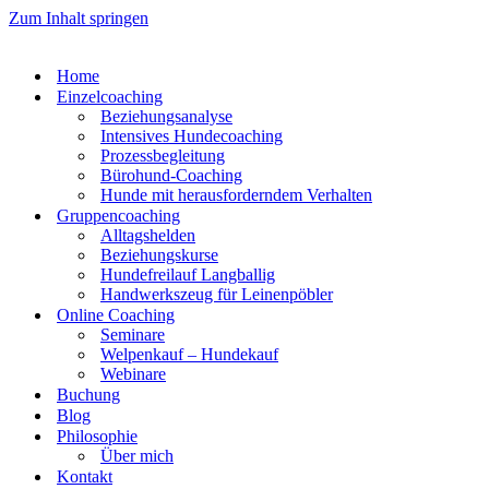
Zum Inhalt springen
Home
Einzelcoaching
Beziehungsanalyse
Intensives Hundecoaching
Prozessbegleitung
Bürohund-Coaching
Hunde mit herausforderndem Verhalten
Gruppencoaching
Alltagshelden
Beziehungskurse
Hundefreilauf Langballig
Handwerkszeug für Leinenpöbler
Online Coaching
Seminare
Welpenkauf – Hundekauf
Webinare
Buchung
Blog
Philosophie
Über mich
Kontakt