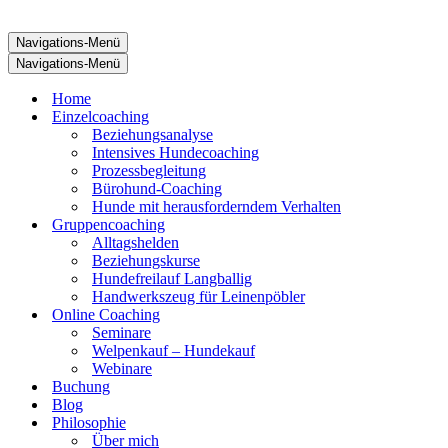
Navigations-Menü
Navigations-Menü
Home
Einzelcoaching
Beziehungsanalyse
Intensives Hundecoaching
Prozessbegleitung
Bürohund-Coaching
Hunde mit herausforderndem Verhalten
Gruppencoaching
Alltagshelden
Beziehungskurse
Hundefreilauf Langballig
Handwerkszeug für Leinenpöbler
Online Coaching
Seminare
Welpenkauf – Hundekauf
Webinare
Buchung
Blog
Philosophie
Über mich