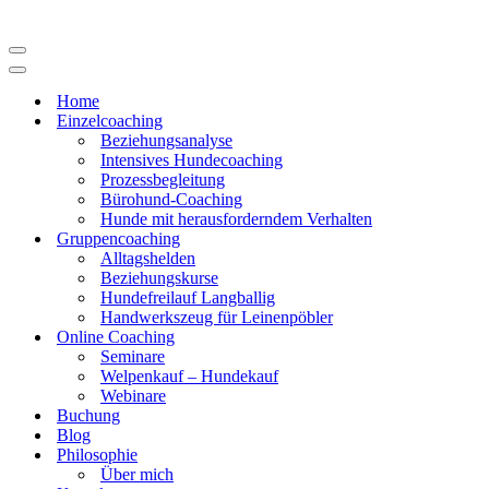
Navigations-
Menü
Navigations-
Menü
Home
Einzelcoaching
Beziehungsanalyse
Intensives Hundecoaching
Prozessbegleitung
Bürohund-Coaching
Hunde mit herausforderndem Verhalten
Gruppencoaching
Alltagshelden
Beziehungskurse
Hundefreilauf Langballig
Handwerkszeug für Leinenpöbler
Online Coaching
Seminare
Welpenkauf – Hundekauf
Webinare
Buchung
Blog
Philosophie
Über mich