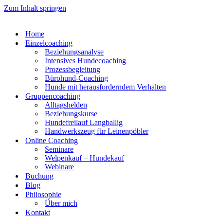
Zum Inhalt springen
Home
Einzelcoaching
Beziehungsanalyse
Intensives Hundecoaching
Prozessbegleitung
Bürohund-Coaching
Hunde mit herausforderndem Verhalten
Gruppencoaching
Alltagshelden
Beziehungskurse
Hundefreilauf Langballig
Handwerkszeug für Leinenpöbler
Online Coaching
Seminare
Welpenkauf – Hundekauf
Webinare
Buchung
Blog
Philosophie
Über mich
Kontakt