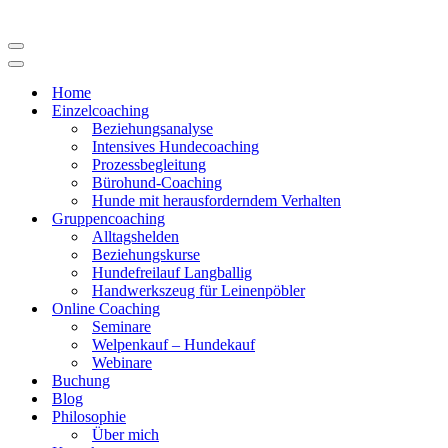
Navigations-
Menü
Navigations-
Menü
Home
Einzelcoaching
Beziehungsanalyse
Intensives Hundecoaching
Prozessbegleitung
Bürohund-Coaching
Hunde mit herausforderndem Verhalten
Gruppencoaching
Alltagshelden
Beziehungskurse
Hundefreilauf Langballig
Handwerkszeug für Leinenpöbler
Online Coaching
Seminare
Welpenkauf – Hundekauf
Webinare
Buchung
Blog
Philosophie
Über mich