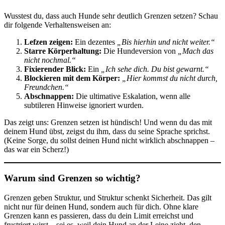
Wusstest du, dass auch Hunde sehr deutlich Grenzen setzen? Schau
dir folgende Verhaltensweisen an:
Lefzen zeigen:
Ein dezentes
„Bis hierhin und nicht weiter.“
Starre Körperhaltung:
Die Hundeversion von
„Mach das
nicht nochmal.“
Fixierender Blick:
Ein
„Ich sehe dich. Du bist gewarnt.“
Blockieren mit dem Körper:
„Hier kommst du nicht durch,
Freundchen.“
Abschnappen:
Die ultimative Eskalation, wenn alle
subtileren Hinweise ignoriert wurden.
Das zeigt uns: Grenzen setzen ist hündisch! Und wenn du das mit
deinem Hund übst, zeigst du ihm, dass du seine Sprache sprichst.
(Keine Sorge, du sollst deinen Hund nicht wirklich abschnappen –
das war ein Scherz!)
Warum sind Grenzen so wichtig?
Grenzen geben Struktur, und Struktur schenkt Sicherheit. Das gilt
nicht nur für deinen Hund, sondern auch für dich. Ohne klare
Grenzen kann es passieren, dass du dein Limit erreichst und
frustriert wirst – sei es, weil dein Hund an der Leine zieht, den