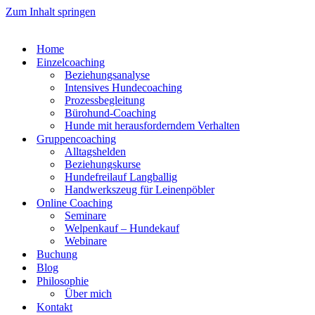
Zum Inhalt springen
Home
Einzelcoaching
Beziehungsanalyse
Intensives Hundecoaching
Prozessbegleitung
Bürohund-Coaching
Hunde mit herausforderndem Verhalten
Gruppencoaching
Alltagshelden
Beziehungskurse
Hundefreilauf Langballig
Handwerkszeug für Leinenpöbler
Online Coaching
Seminare
Welpenkauf – Hundekauf
Webinare
Buchung
Blog
Philosophie
Über mich
Kontakt