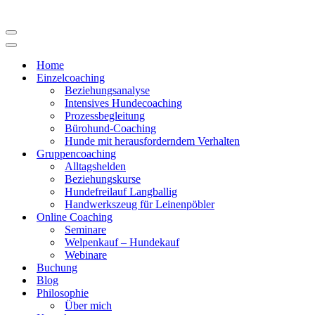
Navigations-
Menü
Navigations-
Menü
Home
Einzelcoaching
Beziehungsanalyse
Intensives Hundecoaching
Prozessbegleitung
Bürohund-Coaching
Hunde mit herausforderndem Verhalten
Gruppencoaching
Alltagshelden
Beziehungskurse
Hundefreilauf Langballig
Handwerkszeug für Leinenpöbler
Online Coaching
Seminare
Welpenkauf – Hundekauf
Webinare
Buchung
Blog
Philosophie
Über mich