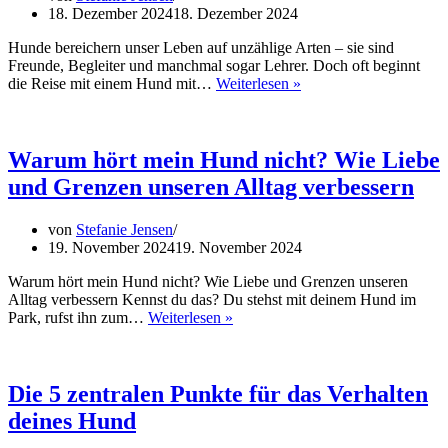
Liebe
18. Dezember 2024
18. Dezember 2024
lernen
können
Hunde bereichern unser Leben auf unzählige Arten – sie sind
Freunde, Begleiter und manchmal sogar Lehrer. Doch oft beginnt
Mein
die Reise mit einem Hund mit…
Weiterlesen »
Traumhund
und
ich:
Von
Warum hört mein Hund nicht? Wie Liebe
Zielen,
und Grenzen unseren Alltag verbessern
Erwartungen
und
der
von
Stefanie Jensen
Realität
19. November 2024
19. November 2024
Warum hört mein Hund nicht? Wie Liebe und Grenzen unseren
Alltag verbessern Kennst du das? Du stehst mit deinem Hund im
Warum
Park, rufst ihn zum…
Weiterlesen »
hört
mein
Hund
nicht?
Die 5 zentralen Punkte für das Verhalten
Wie
deines Hund
Liebe
und