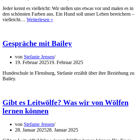
Jeder kennt es vielleicht: Wir stellen uns etwas vor und malen es in
den schönsten Farben aus. Ein Hund soll unser Leben bereichern –
Vom
vielleicht…
Weiterlesen »
Frust
zur
Chance
–
Gespräche mit Bailey
mein
Warum
von
Stefanie Jensen
und
19. Februar 2025
19. Februar 2025
mein
Ansatz
Hundeschule in Flensburg, Stefanie erzählt über ihre Beziehung zu
Bailey.
Gibt es Leitwölfe? Was wir von Wölfen
lernen können
von
Stefanie Jensen
28. Januar 2025
28. Januar 2025