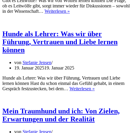
Gibt es Leitwölfe? Was wir von Wölfen lernen können Die Frage,
ob es Leitwölfe gibt, sorgt immer wieder für Diskussionen – sowohl
Gibt
in der Wissenschaft…
Weiterlesen »
es
Leitwölfe?
Was
wir
Hunde als Lehrer: Was wir über
von
Führung, Vertrauen und Liebe lernen
Wölfen
lernen
können
können
von
Stefanie Jensen
19. Januar 2025
19. Januar 2025
Hunde als Lehrer: Was wir über Führung, Vertrauen und Liebe
lernen können Hast du schon einmal das Gefühl gehabt, in einem
Hunde
Gespräch festzustecken, bei dem…
Weiterlesen »
als
Lehrer:
Was
wir
Mein Traumhund und ich: Von Zielen,
über
Erwartungen und der Realität
Führung,
Vertrauen
und
von
Stefanie Jensen