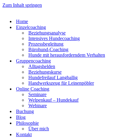
Zum Inhalt springen
Home
Einzelcoaching
Beziehungsanalyse
Intensives Hundecoaching
Prozessbegleitung
Bürohund-Coaching
Hunde mit herausforderndem Verhalten
Gruppencoaching
Alltagshelden
Beziehungskurse
Hundefreilauf Langballig
Handwerkszeug für Leinenpöbler
Online Coaching
Seminare
Welpenkauf – Hundekauf
Webinare
Buchung
Blog
Philosophie
Über mich
Kontakt