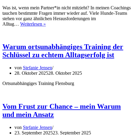
Was ist, wenn mein Partner*in nicht mitzieht? In meinen Coachings
tauchen bestimmte Fragen immer wieder auf. Viele Hunde-Teams
stehen vor ganz ähnlichen Herausforderungen im
Die
Alltag…
Weiterlesen »
häufigsten
Fragen
aus
meinen
Warum ortsunabhängiges Training der
Coachings
Schlüssel zu echtem Alltagserfolg ist
–
Teil
1
von
Stefanie Jensen
28. Oktober 2025
28. Oktober 2025
Ortsunabhängiges Training Flensburg
Vom Frust zur Chance – mein Warum
und mein Ansatz
von
Stefanie Jensen
23. September 2025
23. September 2025