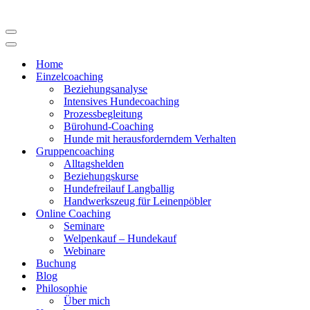
Navigations-
Menü
Navigations-
Menü
Home
Einzelcoaching
Beziehungsanalyse
Intensives Hundecoaching
Prozessbegleitung
Bürohund-Coaching
Hunde mit herausforderndem Verhalten
Gruppencoaching
Alltagshelden
Beziehungskurse
Hundefreilauf Langballig
Handwerkszeug für Leinenpöbler
Online Coaching
Seminare
Welpenkauf – Hundekauf
Webinare
Buchung
Blog
Philosophie
Über mich