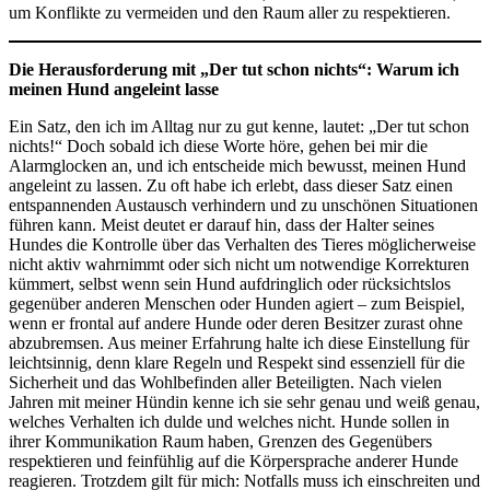
um Konflikte zu vermeiden und den Raum aller zu respektieren.
Die Herausforderung mit „Der tut schon nichts“: Warum ich
meinen Hund angeleint lasse
Ein Satz, den ich im Alltag nur zu gut kenne, lautet: „Der tut schon
nichts!“ Doch sobald ich diese Worte höre, gehen bei mir die
Alarmglocken an, und ich entscheide mich bewusst, meinen Hund
angeleint zu lassen. Zu oft habe ich erlebt, dass dieser Satz einen
entspannenden Austausch verhindern und zu unschönen Situationen
führen kann. Meist deutet er darauf hin, dass der Halter seines
Hundes die Kontrolle über das Verhalten des Tieres möglicherweise
nicht aktiv wahrnimmt oder sich nicht um notwendige Korrekturen
kümmert, selbst wenn sein Hund aufdringlich oder rücksichtslos
gegenüber anderen Menschen oder Hunden agiert – zum Beispiel,
wenn er frontal auf andere Hunde oder deren Besitzer zurast ohne
abzubremsen. Aus meiner Erfahrung halte ich diese Einstellung für
leichtsinnig, denn klare Regeln und Respekt sind essenziell für die
Sicherheit und das Wohlbefinden aller Beteiligten. Nach vielen
Jahren mit meiner Hündin kenne ich sie sehr genau und weiß genau,
welches Verhalten ich dulde und welches nicht. Hunde sollen in
ihrer Kommunikation Raum haben, Grenzen des Gegenübers
respektieren und feinfühlig auf die Körpersprache anderer Hunde
reagieren. Trotzdem gilt für mich: Notfalls muss ich einschreiten und