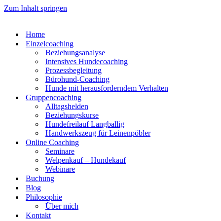
Zum Inhalt springen
Home
Einzelcoaching
Beziehungsanalyse
Intensives Hundecoaching
Prozessbegleitung
Bürohund-Coaching
Hunde mit herausforderndem Verhalten
Gruppencoaching
Alltagshelden
Beziehungskurse
Hundefreilauf Langballig
Handwerkszeug für Leinenpöbler
Online Coaching
Seminare
Welpenkauf – Hundekauf
Webinare
Buchung
Blog
Philosophie
Über mich
Kontakt