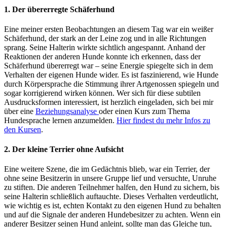
1. Der übererregte Schäferhund
Eine meiner ersten Beobachtungen an diesem Tag war ein weißer
Schäferhund, der stark an der Leine zog und in alle Richtungen
sprang. Seine Halterin wirkte sichtlich angespannt. Anhand der
Reaktionen der anderen Hunde konnte ich erkennen, dass der
Schäferhund übererregt war – seine Energie spiegelte sich in dem
Verhalten der eigenen Hunde wider. Es ist faszinierend, wie Hunde
durch Körpersprache die Stimmung ihrer Artgenossen spiegeln und
sogar korrigierend wirken können. Wer sich für diese subtilen
Ausdrucksformen interessiert, ist herzlich eingeladen, sich bei mir
über eine
Beziehungsanalyse
oder einen Kurs zum Thema
Hundesprache lernen anzumelden.
Hier findest du mehr Infos zu
den Kursen
.
2. Der kleine Terrier ohne Aufsicht
Eine weitere Szene, die im Gedächtnis blieb, war ein Terrier, der
ohne seine Besitzerin in unsere Gruppe lief und versuchte, Unruhe
zu stiften. Die anderen Teilnehmer halfen, den Hund zu sichern, bis
seine Halterin schließlich auftauchte. Dieses Verhalten verdeutlicht,
wie wichtig es ist, echten Kontakt zu den eigenen Hund zu behalten
und auf die Signale der anderen Hundebesitzer zu achten. Wenn ein
anderer Besitzer seinen Hund anleint, sollte man das Gleiche tun,