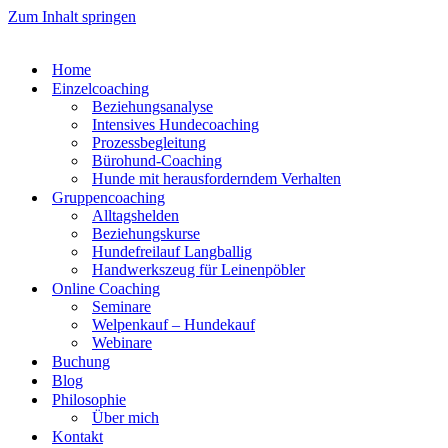
Zum Inhalt springen
Home
Einzelcoaching
Beziehungsanalyse
Intensives Hundecoaching
Prozessbegleitung
Bürohund-Coaching
Hunde mit herausforderndem Verhalten
Gruppencoaching
Alltagshelden
Beziehungskurse
Hundefreilauf Langballig
Handwerkszeug für Leinenpöbler
Online Coaching
Seminare
Welpenkauf – Hundekauf
Webinare
Buchung
Blog
Philosophie
Über mich
Kontakt