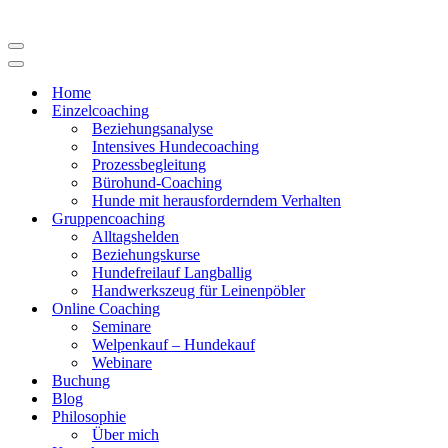
Navigations-
Menü
Navigations-
Menü
Home
Einzelcoaching
Beziehungsanalyse
Intensives Hundecoaching
Prozessbegleitung
Bürohund-Coaching
Hunde mit herausforderndem Verhalten
Gruppencoaching
Alltagshelden
Beziehungskurse
Hundefreilauf Langballig
Handwerkszeug für Leinenpöbler
Online Coaching
Seminare
Welpenkauf – Hundekauf
Webinare
Buchung
Blog
Philosophie
Über mich