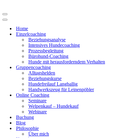
Navigations-
Menü
Navigations-
Menü
Home
Einzelcoaching
Beziehungsanalyse
Intensives Hundecoaching
Prozessbegleitung
Bürohund-Coaching
Hunde mit herausforderndem Verhalten
Gruppencoaching
Alltagshelden
Beziehungskurse
Hundefreilauf Langballig
Handwerkszeug für Leinenpöbler
Online Coaching
Seminare
Welpenkauf – Hundekauf
Webinare
Buchung
Blog
Philosophie
Über mich