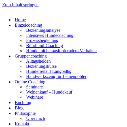
Zum Inhalt springen
Home
Einzelcoaching
Beziehungsanalyse
Intensives Hundecoaching
Prozessbegleitung
Bürohund-Coaching
Hunde mit herausforderndem Verhalten
Gruppencoaching
Alltagshelden
Beziehungskurse
Hundefreilauf Langballig
Handwerkszeug für Leinenpöbler
Online Coaching
Seminare
Welpenkauf – Hundekauf
Webinare
Buchung
Blog
Philosophie
Über mich
Kontakt